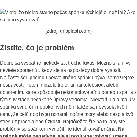
(zdroj: unsplash.com)
Zistite, čo je problém
Dobre sa vyspať je niekedy tak trochu luxus. Možno si ani vy
neviete spomenúť, kedy ste sa naposledy dobre vyspali.
Najčastejšou príčinou nekvalitného spánku býva, samozrejme,
nespavosť. Potom môžete trpieť aj narkolepsiou, alebo
ochorením, ktoré spôsobuje nekontrolovateľnú potrebu spať a s
tým súvisiace nečakané úpravy vedomia. Niektorí ľudia majú v
spánku syndróm nepokojných nôh, takže sa nevyspia kvôli
tomu, že celú noc hýbu nohami, nočné mory alebo nespia kvôli
stresu z práce alebo úzkosti. Najdôležitejšie na to, aby ste
problémy so spánkom vyriešili, je identifikovať príčinu.
Na
spánok môže negatívne, ale aj pozitívne vplývať zmena