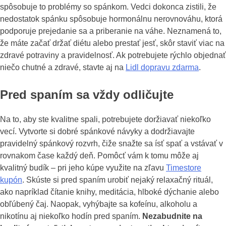
spôsobuje to problémy so spánkom. Vedci dokonca zistili, že
nedostatok spánku spôsobuje hormonálnu nerovnováhu, ktorá
podporuje prejedanie sa a priberanie na váhe. Neznamená to,
že máte začať držať diétu alebo prestať jesť, skôr staviť viac na
zdravé potraviny a pravidelnosť. Ak potrebujete rýchlo objednať
niečo chutné a zdravé, stavte aj na
Lidl dopravu zdarma
.
Pred spaním sa vždy odličujte
Na to, aby ste kvalitne spali, potrebujete doržiavať niekoľko
vecí. Vytvorte si dobré spánkové návyky a dodržiavajte
pravidelný spánkový rozvrh, čiže snažte sa ísť spať a vstávať v
rovnakom čase každý deň. Pomôcť vám k tomu môže aj
kvalitný budík – pri jeho kúpe využite na zľavu
Timestore
kupón
. Skúste si pred spaním urobiť nejaký relaxačný rituál,
ako napríklad čítanie knihy, meditácia, hlboké dýchanie alebo
obľúbený čaj. Naopak, vyhýbajte sa kofeínu, alkoholu a
nikotínu aj niekoľko hodín pred spaním.
Nezabudnite na