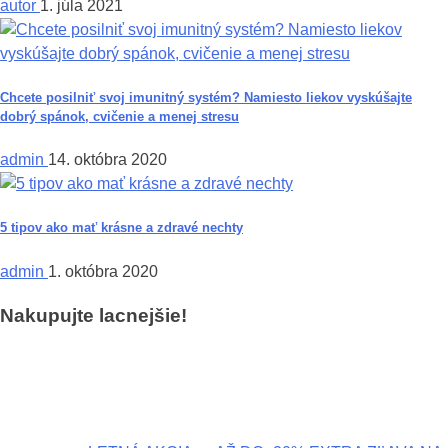
autor
1. júla 2021
Chcete posilniť svoj imunitný systém? Namiesto liekov vyskúšajte
dobrý spánok, cvičenie a menej stresu
admin
14. októbra 2020
5 tipov ako mať krásne a zdravé nechty
admin
1. októbra 2020
Nakupujte lacnejšie!