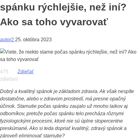
spánku rýchlejšie, než iní?
Ako sa toho vyvarovať
autor2
25. októbra 2023
475
Zdieľať
zdieľaní
Dobrý a kvalitný spánok je základom zdravia. Ak však nespíte
dostatočne, alebo v zdravom prostredí, má presne opačný
účinok. Starnutie počas spánku zaujalo už mnoho laikov aj
odborníkov, pretože počas spánku telo precháza rôznymi
fyziologickými procesmi, ktoré nie sú úplne stopercentne
preskúmané. Ako si teda dopriať kvalitný, zdravý spánok a
zároveň eliminovať starnutie?