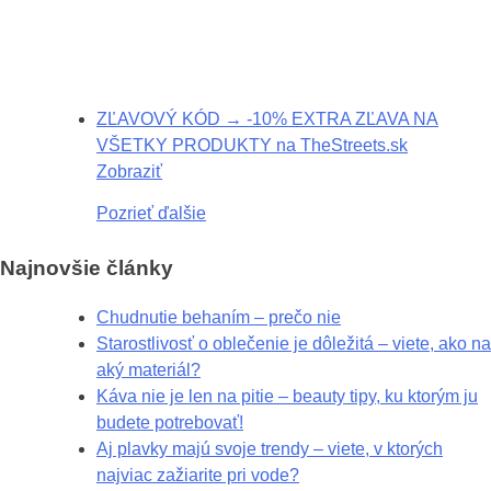
ZĽAVOVÝ KÓD → -10% EXTRA ZĽAVA NA
VŠETKY PRODUKTY na TheStreets.sk
Zobraziť
Pozrieť ďalšie
Najnovšie články
Chudnutie behaním – prečo nie
Starostlivosť o oblečenie je dôležitá – viete, ako na
aký materiál?
Káva nie je len na pitie – beauty tipy, ku ktorým ju
budete potrebovať!
Aj plavky majú svoje trendy – viete, v ktorých
najviac zažiarite pri vode?