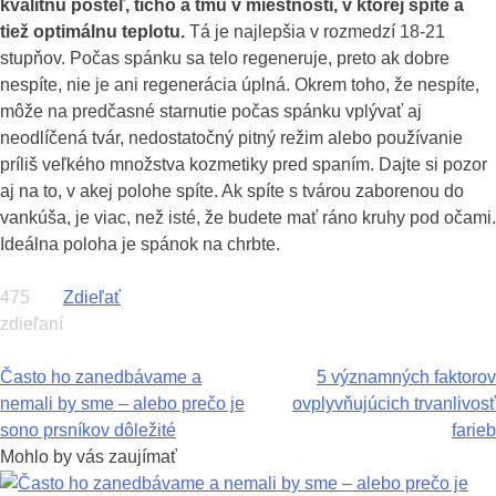
kvalitnú posteľ, ticho a tmu v miestnosti, v ktorej spíte a
tiež optimálnu teplotu.
Tá je najlepšia v rozmedzí 18-21
stupňov. Počas spánku sa telo regeneruje, preto ak dobre
nespíte, nie je ani regenerácia úplná. Okrem toho, že nespíte,
môže na predčasné starnutie počas spánku vplývať aj
neodlíčená tvár, nedostatočný pitný režim alebo používanie
príliš veľkého množstva kozmetiky pred spaním. Dajte si pozor
aj na to, v akej polohe spíte. Ak spíte s tvárou zaborenou do
vankúša, je viac, než isté, že budete mať ráno kruhy pod očami.
Ideálna poloha je spánok na chrbte.
475
Zdieľať
zdieľaní
Navigácia
Často ho zanedbávame a
5 významných faktorov
nemali by sme – alebo prečo je
ovplyvňujúcich trvanlivosť
v
sono prsníkov dôležité
farieb
článku
Mohlo by vás zaujímať