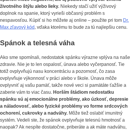
životného štýlu alebo lieky.
Niekedy stačí užiť výživový
doplnok na spanie, ktorý vyrieši občasný problém s
nespavosťou. Kúpiť si ho môžete aj online – použite pri tom
Dr.
Max zľavový kód
, vďaka ktorému to bude za tú najlepšiu cenu.
Spánok a telesná váha
Ako sme spomínali, nedostatok spánku výrazne vplýva na naše
zdravie. Nie je to len ospalosť, únava alebo vyčerpanosť. Tie
totiž ovplyvňujú nasu koncentráciu a pozornosť, čo zasa
ovplyvňuje výkonnosť v práci alebo v škole. Únava môže
ovplyvniť aj vašu pamäť, takže nové veci si pamätáte ťažšie a
zaberie vám to viac času.
Horším štádiom nedostatku
spánku sú aj emocionálne problémy, ako úzkosť, depresie
a náladovosť, alebo fyzické problémy vo forme srdcových
ochorení, cukrovky a nadváhy.
Môže tiež oslabiť imunitný
systém. Vedeli ste, že spánok ovplyvňuje telesnú hmotnosť a
naopak? Ak nespíte dostatočne, priberáte a ak máte nadváhu,