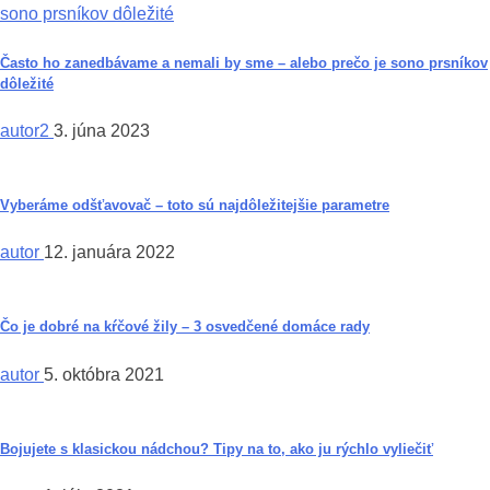
Často ho zanedbávame a nemali by sme – alebo prečo je sono prsníkov
dôležité
autor2
3. júna 2023
Vyberáme odšťavovač – toto sú najdôležitejšie parametre
autor
12. januára 2022
Čo je dobré na kŕčové žily – 3 osvedčené domáce rady
autor
5. októbra 2021
Bojujete s klasickou nádchou? Tipy na to, ako ju rýchlo vyliečiť