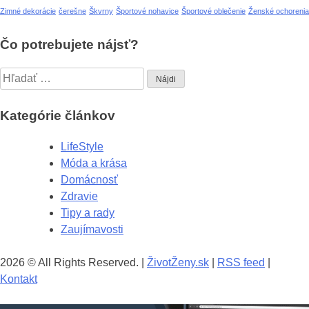
Zimné dekorácie
čerešne
Škvrny
Športové nohavice
Športové oblečenie
Ženské ochorenia
Čo potrebujete nájsť?
Hľadať:
Kategórie článkov
LifeStyle
Móda a krása
Domácnosť
Zdravie
Tipy a rady
Zaujímavosti
2026 © All Rights Reserved. |
ŽivotŽeny.sk
|
RSS feed
|
Kontakt