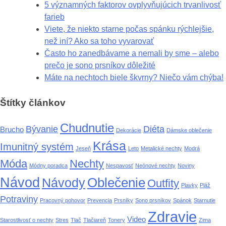
5 významných faktorov ovplyvňujúcich trvanlivosť
farieb
Viete, že niekto starne počas spánku rýchlejšie,
než iní? Ako sa toho vyvarovať
Často ho zanedbávame a nemali by sme – alebo
prečo je sono prsníkov dôležité
Máte na nechtoch biele škvrny? Niečo vám chýba!
Štítky článkov
Chudnutie
Bývanie
Diéta
Brucho
Dekorácie
Dámske oblečenie
Krása
Imunitný systém
Jeseň
Leto
Metalické nechty
Modrá
Móda
Nechty
Módny poradca
Nespavosť
Neónové nechty
Noviny
Návod
Oblečenie
Návody
Outfity
Plavky
Pláž
Potraviny
Pracovný pohovor
Prevencia
Prsníky
Sono prsníkov
Spánok
Starnutie
Zdravie
Video
Starostlivosť o nechty
Stres
Tlač
Tlačiareň
Tonery
Zima