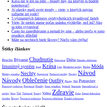
Káva nie je len na pitie – beauty tipy, ku ktorým ju budete
potrebovať!
Aj plavky majú svoje trendy – viete, v ktorých najviac
zažiarite pri vode?
5 významných faktorov ovplyvňujúcich trvanlivosť farieb
Viete, že niekto starne počas spánku rýchlejšie, než iní? Ako
sa toho vyvarovať
Často ho zanedbávame a nemali by sme – alebo prečo je sono
prsníkov dôležité
Máte na nechtoch biele škvrny? Niečo vám chýba!
Štítky článkov
Chudnutie
Bývanie
Diéta
Brucho
Dekorácie
Dámske oblečenie
Krása
Móda
Imunitný systém
Jeseň
Leto
Metalické nechty
Modrá
Návod
Nechty
Módny poradca
Nespavosť
Neónové nechty
Noviny
Oblečenie
Návody
Outfity
Potraviny
Plavky
Pláž
Pracovný pohovor
Prevencia
Prsníky
Sono prsníkov
Spánok
Starnutie
Starostlivosť o
Zdravie
Video
nechty
Stres
Tlač
Tlačiareň
Tonery
Zima
Zimné dekorácie
čerešne
Škvrny
Športové nohavice
Športové oblečenie
Ženské ochorenia