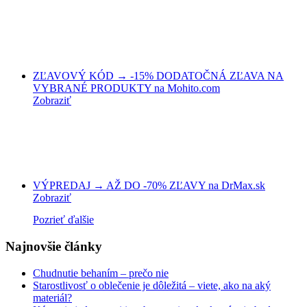
ZĽAVOVÝ KÓD → -15% DODATOČNÁ ZĽAVA NA
VYBRANÉ PRODUKTY na Mohito.com
Zobraziť
VÝPREDAJ → AŽ DO -70% ZĽAVY na DrMax.sk
Zobraziť
Pozrieť ďalšie
Najnovšie články
Chudnutie behaním – prečo nie
Starostlivosť o oblečenie je dôležitá – viete, ako na aký
materiál?